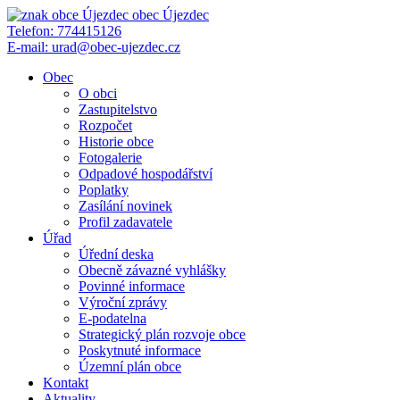
obec
Újezdec
Telefon:
774415126
E-mail:
urad@obec-ujezdec.cz
Obec
O obci
Zastupitelstvo
Rozpočet
Historie obce
Fotogalerie
Odpadové hospodářství
Poplatky
Zasílání novinek
Profil zadavatele
Úřad
Úřední deska
Obecně závazné vyhlášky
Povinné informace
Výroční zprávy
E-podatelna
Strategický plán rozvoje obce
Poskytnuté informace
Územní plán obce
Kontakt
Aktuality