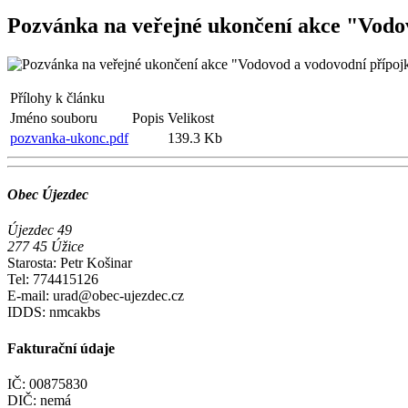
Pozvánka na veřejné ukončení akce "Vodov
Přílohy k článku
Jméno souboru
Popis
Velikost
pozvanka-ukonc.pdf
139.3 Kb
Obec Újezdec
Újezdec 49
277 45 Úžice
Starosta: Petr Košinar
Tel: 774415126
E-mail: urad@obec-ujezdec.cz
IDDS: nmcakbs
Fakturační údaje
IČ: 00875830
DIČ: nemá