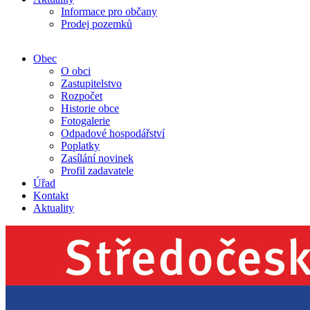
Informace pro občany
Prodej pozemků
Obec
O obci
Zastupitelstvo
Rozpočet
Historie obce
Fotogalerie
Odpadové hospodářství
Poplatky
Zasílání novinek
Profil zadavatele
Úřad
Kontakt
Aktuality