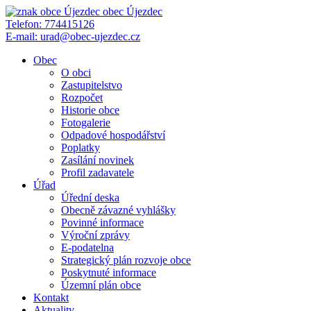
obec
Újezdec
Telefon:
774415126
E-mail:
urad@obec-ujezdec.cz
Obec
O obci
Zastupitelstvo
Rozpočet
Historie obce
Fotogalerie
Odpadové hospodářství
Poplatky
Zasílání novinek
Profil zadavatele
Úřad
Úřední deska
Obecně závazné vyhlášky
Povinné informace
Výroční zprávy
E-podatelna
Strategický plán rozvoje obce
Poskytnuté informace
Územní plán obce
Kontakt
Aktuality