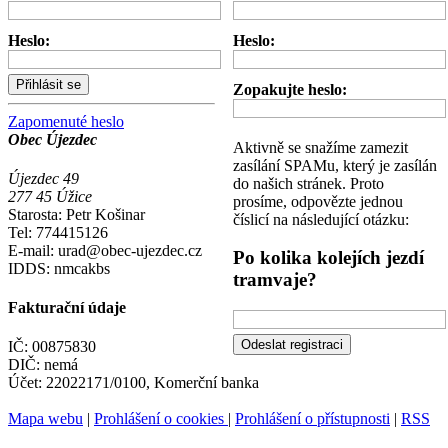
Heslo:
Heslo:
Zopakujte heslo:
Zapomenuté heslo
Obec Újezdec
Aktivně se snažíme zamezit
zasílání SPAMu, který je zasílán
Újezdec 49
do našich stránek. Proto
277 45 Úžice
prosíme, odpovězte jednou
Starosta: Petr Košinar
číslicí na následující otázku:
Tel: 774415126
E-mail: urad@obec-ujezdec.cz
Po kolika kolejích jezdí
IDDS: nmcakbs
tramvaje?
Fakturační údaje
IČ: 00875830
DIČ: nemá
Účet: 22022171/0100, Komerční banka
Mapa webu
|
Prohlášení o cookies
|
Prohlášení o přístupnosti
|
RSS