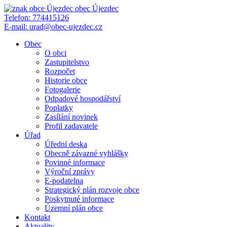
obec
Újezdec
Telefon:
774415126
E-mail:
urad@obec-ujezdec.cz
Obec
O obci
Zastupitelstvo
Rozpočet
Historie obce
Fotogalerie
Odpadové hospodářství
Poplatky
Zasílání novinek
Profil zadavatele
Úřad
Úřední deska
Obecně závazné vyhlášky
Povinné informace
Výroční zprávy
E-podatelna
Strategický plán rozvoje obce
Poskytnuté informace
Územní plán obce
Kontakt
Aktuality