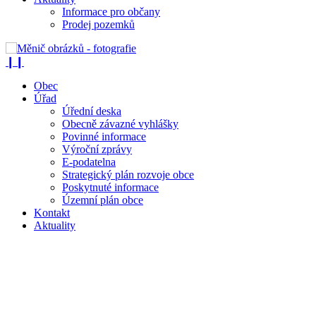
Informace pro občany
Prodej pozemků
❙❙
Obec
Úřad
Úřední deska
Obecně závazné vyhlášky
Povinné informace
Výroční zprávy
E-podatelna
Strategický plán rozvoje obce
Poskytnuté informace
Územní plán obce
Kontakt
Aktuality