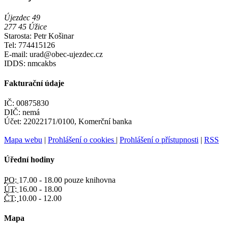
Újezdec 49
277 45 Úžice
Starosta: Petr Košinar
Tel: 774415126
E-mail: urad@obec-ujezdec.cz
IDDS: nmcakbs
Fakturační údaje
IČ: 00875830
DIČ: nemá
Účet: 22022171/0100, Komerční banka
Mapa webu
|
Prohlášení o cookies
|
Prohlášení o přístupnosti
|
RSS
Úřední hodiny
PO:
17.00 - 18.00 pouze knihovna
ÚT:
16.00 - 18.00
ČT:
10.00 - 12.00
Mapa