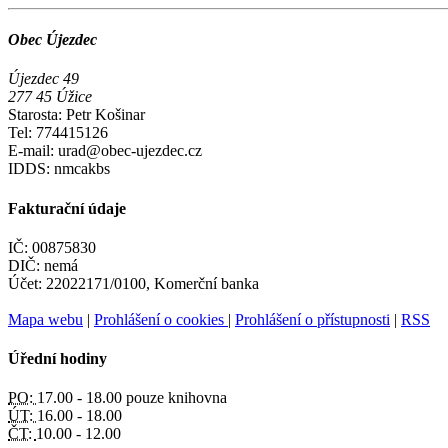
Obec Újezdec
Újezdec 49
277 45 Úžice
Starosta: Petr Košinar
Tel: 774415126
E-mail: urad@obec-ujezdec.cz
IDDS: nmcakbs
Fakturační údaje
IČ: 00875830
DIČ: nemá
Účet: 22022171/0100, Komerční banka
Mapa webu
|
Prohlášení o cookies
|
Prohlášení o přístupnosti
|
RSS
Úřední hodiny
PO:
17.00 - 18.00 pouze knihovna
ÚT:
16.00 - 18.00
ČT:
10.00 - 12.00