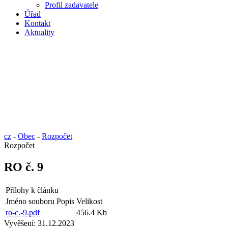
Profil zadavatele
Úřad
Kontakt
Aktuality
cz
-
Obec
-
Rozpočet
Rozpočet
RO č. 9
Přílohy k článku
Jméno souboru
Popis
Velikost
ro-c.-9.pdf
456.4 Kb
Vyvěšení:
31.12.2023