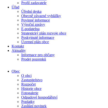
Profil zadavatele
Úřad
Úřední deska
Obecně závazné vyhlášky
Povinné informace
Výroční zprávy
E-podatelna
Strategický plán rozvoje obce
Poskytnuté informace
Územní plán obce
Kontakt
Aktuality
Informace pro občany
Prodej pozemků
Obec
O obci
Zastupitelstvo
Rozpočet
Historie obce
Fotogalerie
Odpadové hospodářství
Poplatky
Zasílání novinek