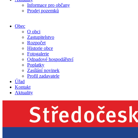
Informace pro občany
Prodej pozemků
Obec
O obci
Zastupitelstvo
Rozpočet
Historie obce
Fotogalerie
Odpadové hospodářství
Poplatky
Zasílání novinek
Profil zadavatele
Úřad
Kontakt
Aktuality