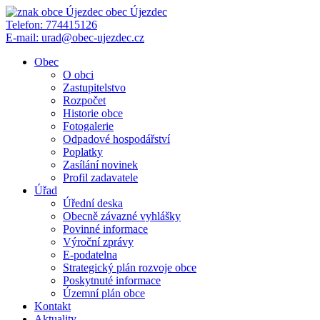
obec
Újezdec
Telefon:
774415126
E-mail:
urad@obec-ujezdec.cz
Obec
O obci
Zastupitelstvo
Rozpočet
Historie obce
Fotogalerie
Odpadové hospodářství
Poplatky
Zasílání novinek
Profil zadavatele
Úřad
Úřední deska
Obecně závazné vyhlášky
Povinné informace
Výroční zprávy
E-podatelna
Strategický plán rozvoje obce
Poskytnuté informace
Územní plán obce
Kontakt
Aktuality