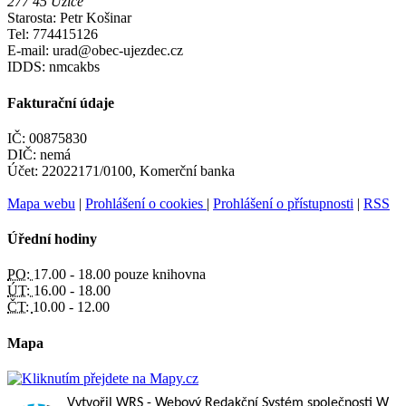
277 45 Úžice
Starosta: Petr Košinar
Tel: 774415126
E-mail: urad@obec-ujezdec.cz
IDDS: nmcakbs
Fakturační údaje
IČ: 00875830
DIČ: nemá
Účet: 22022171/0100, Komerční banka
Mapa webu
|
Prohlášení o cookies
|
Prohlášení o přístupnosti
|
RSS
Úřední hodiny
PO:
17.00 - 18.00 pouze knihovna
ÚT:
16.00 - 18.00
ČT:
10.00 - 12.00
Mapa
Vytvořil WRS
- Webový Redakční Systém společnosti
W