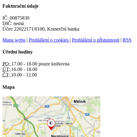
Fakturační údaje
IČ: 00875830
DIČ: nemá
Účet: 22022171/0100, Komerční banka
Mapa webu
|
Prohlášení o cookies
|
Prohlášení o přístupnosti
|
RSS
Úřední hodiny
PO:
17.00 - 18.00 pouze knihovna
ÚT:
16.00 - 18.00
ČT:
10.00 - 12.00
Mapa