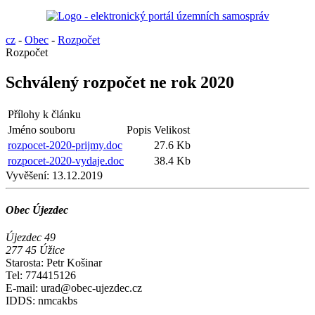
cz
-
Obec
-
Rozpočet
Rozpočet
Schválený rozpočet ne rok 2020
Přílohy k článku
Jméno souboru
Popis
Velikost
rozpocet-2020-prijmy.doc
27.6 Kb
rozpocet-2020-vydaje.doc
38.4 Kb
Vyvěšení:
13.12.2019
Obec Újezdec
Újezdec 49
277 45 Úžice
Starosta: Petr Košinar
Tel: 774415126
E-mail: urad@obec-ujezdec.cz
IDDS: nmcakbs