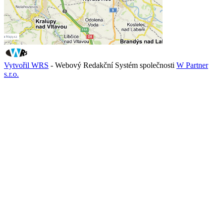
Vytvořil WRS
- Webový Redakční Systém společnosti
W Partner
s.r.o.