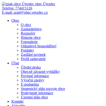
obec
Újezdec
Telefon:
774415126
E-mail:
urad@obec-ujezdec.cz
Obec
O obci
Zastupitelstvo
Rozpočet
Historie obce
Fotogalerie
Odpadové hospodářství
Poplatky
Zasílání novinek
Profil zadavatele
Úřad
Úřední deska
Obecně závazné vyhlášky
Povinné informace
Výroční zprávy
E-podatelna
Strategický plán rozvoje obce
Poskytnuté informace
Územní plán obce
Kontakt
Aktuality