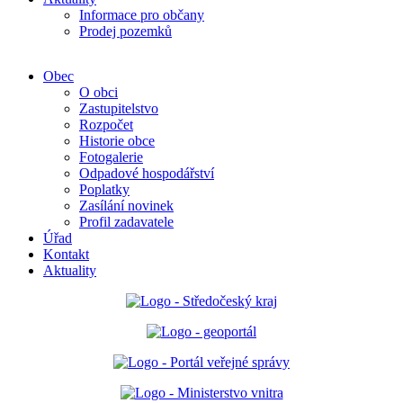
Informace pro občany
Prodej pozemků
Obec
O obci
Zastupitelstvo
Rozpočet
Historie obce
Fotogalerie
Odpadové hospodářství
Poplatky
Zasílání novinek
Profil zadavatele
Úřad
Kontakt
Aktuality