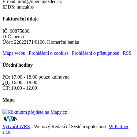
E-mail: urad@obec-ujezdec.cz
IDDS: nmcakbs
Fakturační údaje
IČ: 00875830
DIČ: nemá
Účet: 22022171/0100, Komerční banka
Mapa webu
|
Prohlášení o cookies
|
Prohlášení o přístupnosti
|
RSS
Úřední hodiny
PO:
17.00 - 18.00 pouze knihovna
ÚT:
16.00 - 18.00
ČT:
10.00 - 12.00
Mapa
Vytvořil WRS
- Webový Redakční Systém společnosti
W Partner
s.r.o.