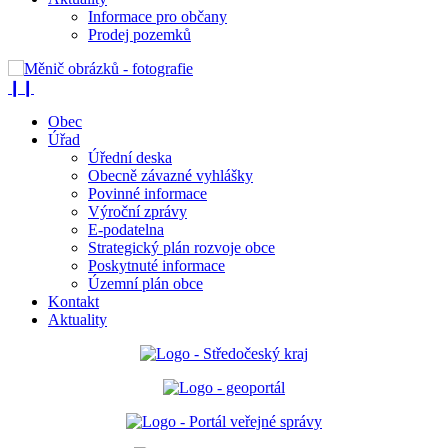
Informace pro občany
Prodej pozemků
❙❙
Obec
Úřad
Úřední deska
Obecně závazné vyhlášky
Povinné informace
Výroční zprávy
E-podatelna
Strategický plán rozvoje obce
Poskytnuté informace
Územní plán obce
Kontakt
Aktuality