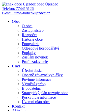
obec
Újezdec
Telefon:
774415126
E-mail:
urad@obec-ujezdec.cz
Obec
O obci
Zastupitelstvo
Rozpočet
Historie obce
Fotogalerie
Odpadové hospodářství
Poplatky
Zasílání novinek
Profil zadavatele
Úřad
Úřední deska
Obecně závazné vyhlášky
Povinné informace
Výroční zprávy
E-podatelna
Strategický plán rozvoje obce
Poskytnuté informace
Územní plán obce
Kontakt
Aktuality