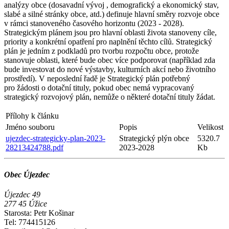
analýzy obce (dosavadní vývoj , demografický a ekonomický stav,
slabé a silné stránky obce, atd.) definuje hlavní směry rozvoje obce
v rámci stanoveného časového horizontu (2023 - 2028).
Strategickým plánem jsou pro hlavní oblasti života stanoveny cíle,
priority a konkrétní opatření pro naplnění těchto cílů. Strategický
plán je jedním z podkladů pro tvorbu rozpočtu obce, protože
stanovuje oblasti, které bude obec více podporovat (například zda
bude investovat do nové výstavby, kulturních akcí nebo životního
prostředí). V neposlední řadě je Strategický plán potřebný
pro žádosti o dotační tituly, pokud obec nemá vypracovaný
strategický rozvojový plán, nemůže o některé dotační tituly žádat.
Přílohy k článku
Jméno souboru
Popis
Velikost
ujezdec-strategicky-plan-2023-
Strategický plýn obce
5320.7
28213424788.pdf
2023-2028
Kb
Obec Újezdec
Újezdec 49
277 45 Úžice
Starosta: Petr Košinar
Tel: 774415126