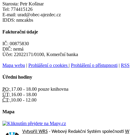
Starosta: Petr Košinar
Tel: 774415126
E-mail: urad@obec-ujezdec.cz
IDDS: nmcakbs
Fakturační údaje
IČ: 00875830
DIČ: nemá
Účet: 22022171/0100, Komerční banka
Mapa webu
|
Prohlášení o cookies
|
Prohlášení o přístupnosti
|
RSS
Úřední hodiny
PO:
17.00 - 18.00 pouze knihovna
ÚT:
16.00 - 18.00
ČT:
10.00 - 12.00
Mapa
Vytvořil WRS
- Webový Redakční Systém společnosti
W