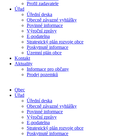
Profil zadavatele
Úřad
Úřední deska
Obecně závazné vyhlášky
Povinné informace
Výroční zprávy
E-podatelna
Strategický plán rozvoje obce
Poskytnuté informace
Územní plán obce
Kontakt
Aktuality
Informace pro občany
Prodej pozemků
Obec
Úřad
Úřední deska
Obecně závazné vyhlášky
Povinné informace
Výroční zprávy
E-podatelna
Strategický plán rozvoje obce
Poskytnuté informace