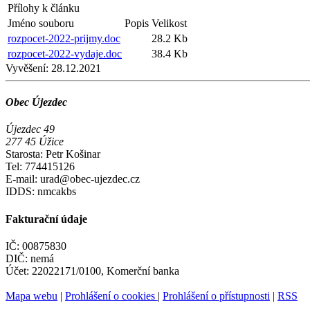
Přílohy k článku
Jméno souboru
Popis
Velikost
rozpocet-2022-prijmy.doc
28.2 Kb
rozpocet-2022-vydaje.doc
38.4 Kb
Vyvěšení:
28.12.2021
Obec Újezdec
Újezdec 49
277 45 Úžice
Starosta: Petr Košinar
Tel: 774415126
E-mail: urad@obec-ujezdec.cz
IDDS: nmcakbs
Fakturační údaje
IČ: 00875830
DIČ: nemá
Účet: 22022171/0100, Komerční banka
Mapa webu
|
Prohlášení o cookies
|
Prohlášení o přístupnosti
|
RSS