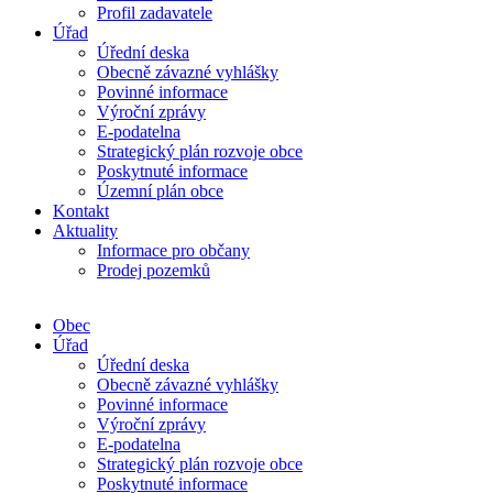
Profil zadavatele
Úřad
Úřední deska
Obecně závazné vyhlášky
Povinné informace
Výroční zprávy
E-podatelna
Strategický plán rozvoje obce
Poskytnuté informace
Územní plán obce
Kontakt
Aktuality
Informace pro občany
Prodej pozemků
Obec
Úřad
Úřední deska
Obecně závazné vyhlášky
Povinné informace
Výroční zprávy
E-podatelna
Strategický plán rozvoje obce
Poskytnuté informace