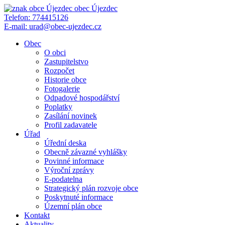
obec
Újezdec
Telefon:
774415126
E-mail:
urad@obec-ujezdec.cz
Obec
O obci
Zastupitelstvo
Rozpočet
Historie obce
Fotogalerie
Odpadové hospodářství
Poplatky
Zasílání novinek
Profil zadavatele
Úřad
Úřední deska
Obecně závazné vyhlášky
Povinné informace
Výroční zprávy
E-podatelna
Strategický plán rozvoje obce
Poskytnuté informace
Územní plán obce
Kontakt
Aktuality