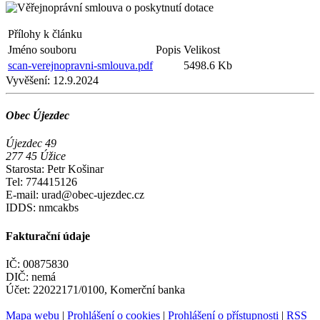
Přílohy k článku
Jméno souboru
Popis
Velikost
scan-verejnopravni-smlouva.pdf
5498.6 Kb
Vyvěšení:
12.9.2024
Obec Újezdec
Újezdec 49
277 45 Úžice
Starosta: Petr Košinar
Tel: 774415126
E-mail: urad@obec-ujezdec.cz
IDDS: nmcakbs
Fakturační údaje
IČ: 00875830
DIČ: nemá
Účet: 22022171/0100, Komerční banka
Mapa webu
|
Prohlášení o cookies
|
Prohlášení o přístupnosti
|
RSS