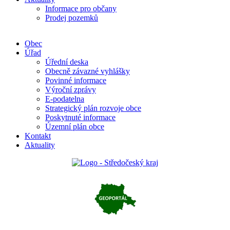
Informace pro občany
Prodej pozemků
Obec
Úřad
Úřední deska
Obecně závazné vyhlášky
Povinné informace
Výroční zprávy
E-podatelna
Strategický plán rozvoje obce
Poskytnuté informace
Územní plán obce
Kontakt
Aktuality