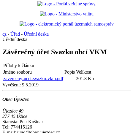
cz
-
Úřad
-
Úřední deska
Úřední deska
Závěrečný účet Svazku obcí VKM
Přílohy k článku
Jméno souboru
Popis
Velikost
zaverecny-ucet-svazku-vkm.pdf
201.8 Kb
Vyvěšení:
9.5.2019
Obec Újezdec
Újezdec 49
277 45 Úžice
Starosta: Petr Košinar
Tel: 774415126
E-mail: urad@obec-ujezdec.cz