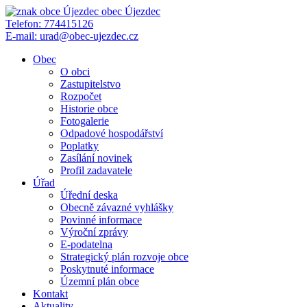
obec
Újezdec
Telefon:
774415126
E-mail:
urad@obec-ujezdec.cz
Obec
O obci
Zastupitelstvo
Rozpočet
Historie obce
Fotogalerie
Odpadové hospodářství
Poplatky
Zasílání novinek
Profil zadavatele
Úřad
Úřední deska
Obecně závazné vyhlášky
Povinné informace
Výroční zprávy
E-podatelna
Strategický plán rozvoje obce
Poskytnuté informace
Územní plán obce
Kontakt
Aktuality